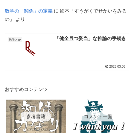
数学の「関係」の定義
に
絵本「すうがくでせかいをみる
の」
より
「健全且つ妥当」な推論の手続き
数学とか
2023.03.05
おすすめコンテンツ
参考書籍
コメント一覧