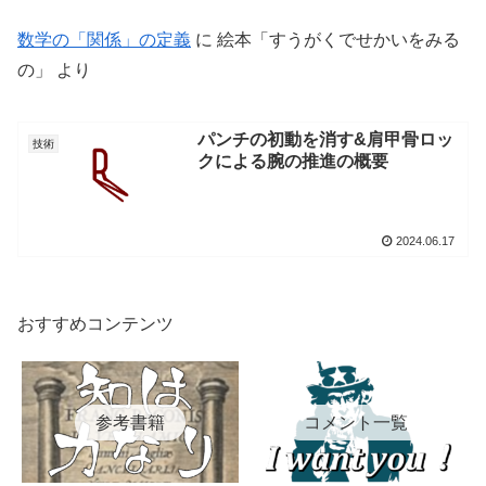
数学の「関係」の定義
に
絵本「すうがくでせかいをみる
の」
より
パンチの初動を消す&肩甲骨ロッ
技術
クによる腕の推進の概要
2024.06.17
おすすめコンテンツ
参考書籍
コメント一覧