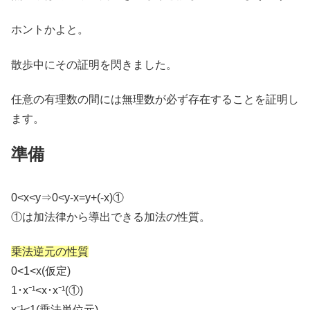
ホントかよと。
散歩中にその証明を閃きました。
任意の有理数の間には無理数が必ず存在することを証明し
ます。
準備
0<x<y⇒0<y-x=y+(-x)①
①は加法律から導出できる加法の性質。
乗法逆元の性質
0<1<x(仮定)
1･x⁻¹<x･x⁻¹(①)
x⁻¹<1(乗法単位元)