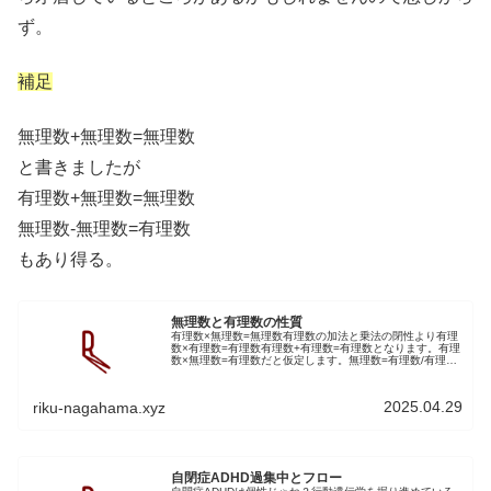
ず。
補足
無理数+無理数=無理数
と書きましたが
有理数+無理数=無理数
無理数-無理数=有理数
もあり得る。
無理数と有理数の性質
有理数×無理数=無理数有理数の加法と乗法の閉性より有理
数×有理数=有理数有理数+有理数=有理数となります。有理
数×無理数=有理数だと仮定します。無理数=有理数/有理数
(乗法逆元)以上は有理数の演算が閉じている要請を満たし
ていません。矛盾しま...
2025.04.29
riku-nagahama.xyz
自閉症ADHD過集中とフロー