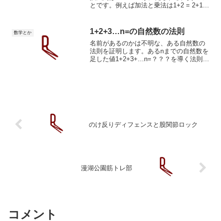
とです。例えば加法と乗法は1+2 = 2+1 =
31*2 = 2*1 = 2で演算の順番を入れ替えて
も結果は変化しません。結合法則の時も
そうでしたが、交換法...
1+2+3…n=の自然数の法則
数学とか
名前があるのかは不明な、ある自然数の
法則を証明します。あるnまでの自然数を
足した値1+2+3+…n=？？？を導く法則。
まずは簡単な法則の仮説を立てます。0+1
から0+1=1n=1の場合は以下の式が仮説と
して立ちます。n(n+1)/2=1次に...
のけ反りディフェンスと股関節ロック
漫湖公園筋トレ部
コメント