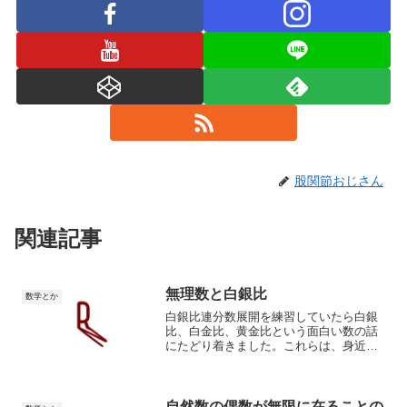
股関節おじさん
関連記事
無理数と白銀比
数学とか
白銀比連分数展開を練習していたら白銀
比、白金比、黄金比という面白い数の話
にたどり着きました。これらは、身近な
場所から宇宙観測まで、汎ゆる場所に現
れる性質であるようです。フィボナッチ
数列で表されるようです。確かに、フィ
ボナッチ〜、という言葉は...
自然数の偶数が無限に在ることの