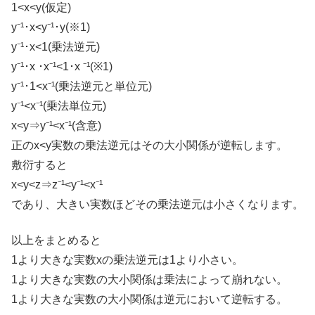
1<x<y(仮定)
y⁻¹･x<y⁻¹･y(※1)
y⁻¹･x<1(乗法逆元)
y⁻¹･x ･x⁻¹<1･x ⁻¹(※1)
y⁻¹･1<x⁻¹(乗法逆元と単位元)
y⁻¹<x⁻¹(乗法単位元)
x<y⇒y⁻¹<x⁻¹(含意)
正のx<y実数の乗法逆元はその大小関係が逆転します。
敷衍すると
x<y<z⇒z⁻¹<y⁻¹<x⁻¹
であり、大きい実数ほどその乗法逆元は小さくなります。
以上をまとめると
1より大きな実数xの乗法逆元は1より小さい。
1より大きな実数の大小関係は乗法によって崩れない。
1より大きな実数の大小関係は逆元において逆転する。