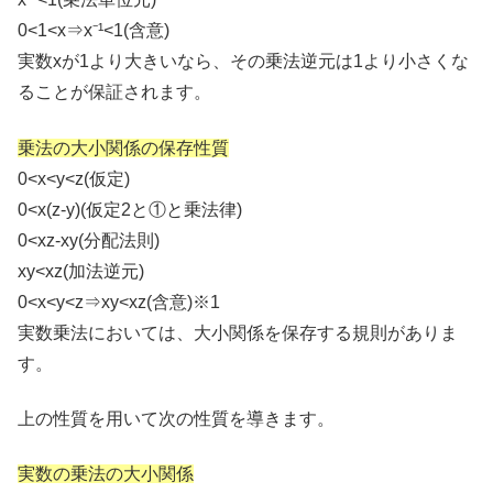
0<1<x⇒x⁻¹<1(含意)
実数xが1より大きいなら、その乗法逆元は1より小さくな
ることが保証されます。
乗法の大小関係の保存性質
0<x<y<z(仮定)
0<x(z-y)(仮定2と①と乗法律)
0<xz-xy(分配法則)
xy<xz(加法逆元)
0<x<y<z⇒xy<xz(含意)※1
実数乗法においては、大小関係を保存する規則がありま
す。
上の性質を用いて次の性質を導きます。
実数の乗法の大小関係