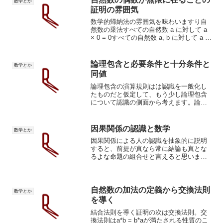
数学とか
証明の雰囲気
数学的帰納法の雰囲気を味わいますり自
然数の乗法すべての自然数 a に対して a
× 0 = 0すべての自然数 a, b に対して a ×
suc(b) = (a × b) + a自然数の加法すべての
自然数 a に対して a × 0 = 0す...
論理包含と必要条件と十分条件と
数学とか
同値
論理包含の演算規則はは認識を一般化し
たものだと仮定して、もう少し論理包含
について認識の側面から考えます。論理
包含の定義から同値という概念を演繹出
来ます。僕がずっと抱いている「なぜ同
値の定義の形はそうなっているのか」と
因果関係の認識と数学
数学とか
いう疑問の答えへ繋がって...
因果関係による人の認識を抽象的に説明
すると、前提が真なら常に結論も真とな
るよな命題の組合せと言えると思いま
す。で、因果関係は原因と結果を勝手に
結びつけて認識すること。因果関係によ
る認識認識の例例)押した、だから動いた
押した=A,動いた=BA...
自然数の加法の定義から交換法則
数学とか
を導く
結合法則を導く証明の次は交換法則。交
換法則はa*b = b*aが満たされる性質のこ