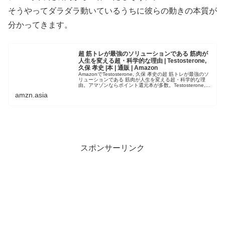
そうやってダラダラ動いているうちに彼らの動きの本質が
分かってきます。
超 筋トレが最強のソリューションである 筋肉が
人生を変える超・科学的な理由 | Testosterone,
久保 孝史 |本 | 通販 | Amazon
AmazonでTestosterone, 久保 孝史の超 筋トレが最強のソ
リューションである 筋肉が人生を変える超・科学的な理
由。アマゾンならポイント還元本が多数。Testosterone,
久保 孝史作品ほか、お急ぎ便対象商品は当日お届け...
amzn.asia
スポンサーリンク