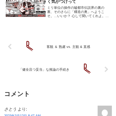
く気がつけって
ミリ単位の操作の嘘都市伝説界の裏の
裏、そのさらに「構造の奥」へようこ
そ。…いいか？ 心して聞いてくれよ。世
の中のスポーツ界や武術界で、昔からま
ことしやかに囁かれている「ミリ単位で
身体の細部をコントロールしろ」という
教え。「手首の角度をあと3...
客観 ＆ 熟慮 vs. 主観 & 直感
「健全且つ妥当」な推論の手続き
コメント
さとう
より:
2023年3月12日 8:47 AM