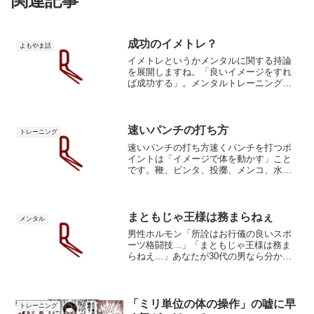
関連記事
成功のイメトレ？
よもやま話
イメトレというかメンタルに関する持論
を展開しますね。「良いイメージをすれ
ば成功する」。メンタルトレーニング界
隈で言われていることですが、僕が思う
ことを言います。というか、誰しもが同
じことを言うと思います。「いや、既に
やっているが…」やってん...
速いパンチの打ち方
トレーニング
速いパンチの打ち方速くパンチを打つポ
イントは「イメージで体を動かす」こと
です。鞭、ビンタ、投擲、メンコ、水切
り、ハエたたき、裏拳など。体を速く動
かせるイメージを探してください。体は
「言葉」では動きません。体はイメージ
で動く体は言葉ではなく、...
まともじゃ王様は務まらねぇ
メンタル
男性ホルモン「所詮はお行儀の良いスポ
ーツ格闘技...」「まともじゃ王様は務ま
らねえ...」あなたが30代の男なら分かっ
てくれるはず。パラダイスキングのかっ
こよさには憧れましたよね。今日のパラ
エストラ天満長濱クラスでは、パラダイ
スキングを演じ...
「ミリ単位の体の操作」の嘘に早
トレーニング