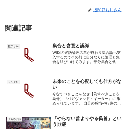
股関節おじさん
関連記事
集合と含意と認識
数学とか
WIISの述語論理の章が終わり集合論へ突
入するのでその前に自分なりに論理と集
合を結びつけてみます。部分集合と含意
集合と含意は人の認識を厳密に考える為
のもので、同じものであるというのが長
濱説です。含意と部分集合でそれを説明
してみます。A⊆BA...
未来のことを心配しても仕方がな
メンタル
い
今なすべきことをなせ【為すべきことを
為せ】『バガヴァッド・ギーター』に 収
められています。 自分の感情や行為の結
果にとらわれず、為すべきことを為せと
いうことです。未来はどうなるか分から
ない未来は不確実で何が起こるのか、上
「やらない善よりやる偽善」とい
よもやま話
手くいくのか苦労する...
う欺瞞