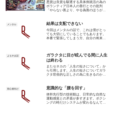
悪貨は良貨を駆逐する具体例就活の為の
ボランティア日本人の善行とその批判
「やらない善より、やる偽善のほうがマ
シである」社会貢献やチャリティの文脈
で、この言葉は一種の「現実主義的な正
論」として頻繁に消費されます。行動の
結果は支配できない
メンタル
効用（結果）を重視し、何も...
今回はメンタルの話で、これは僕がとっ
ても大切にしていることでもあります。
本番で緊張してしまう方、自分の将来に
不安を感じている方の参考になればと思
います。人事を尽くして天命を待つ結果
は神が決める結果というのは色んな物が
複雑に絡みなって生み出さ...
ガラクタに目が眩んでる間に人生
よもやま話
は終わる
またセネカの「人生の短さについて」か
ら引用します。人生の短さについてガラ
クタ世俗的な正しさの為に生きるのか、
それとも自分の正しさを身をもって証明
するのか。人生に生きられるのか、人生
を生きるのか。心が躍動するのは「認め
意識的な「腰を回す」
初心者向け
てもらう」ではなく、「認...
体幹先行型の技術観は、日常的な自然な
運動感覚との矛盾が多すぎます。ボクシ
ングの時だけシステムが変わるなんてこ
とはあり得ません。日常的な運動の延長
線上にスポーツの学習はあるはずです。