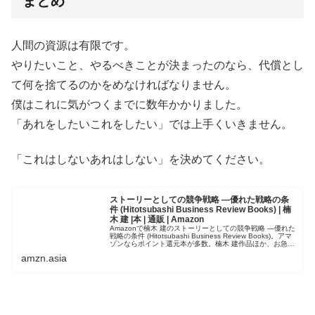
まとめ
人間の資源は有限です。
やりたいこと、やるべきことが決まったのなら、代償とし
て何を捨てるのかをめなければなりません。
僕はこれに気がつくまでに数年かかりました。
「あれをしたいこれをしたい」では上手くいきません。
「これはしないあれはしない」を決めてください。
ストーリーとしての競争戦略 ―優れた戦略の条
件 (Hitotsubashi Business Review Books) | 楠
木 建 |本 | 通販 | Amazon
Amazonで楠木 建のストーリーとしての競争戦略 ―優れた
戦略の条件 (Hitotsubashi Business Review Books)。アマ
ゾンならポイント還元本が多数。楠木 建作品ほか、お急ぎ
便対象商品は当日お届けも可能。またス...
amzn.asia