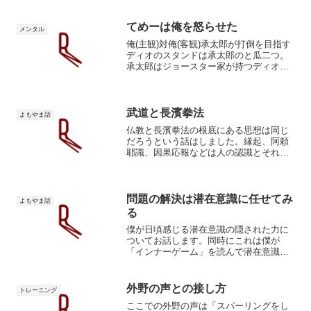
さ自分で自分を定義しない僕は自分で自
分を定義しようとして苦しみました。
「こうなりたい」「こうある...
てめーは俺を怒らせた
メンタル
俺(主観)対俺(客観)承太郎が打倒を目指す
ディオのスタンドは承太郎のと瓜二つ。
承太郎はジョースター家が持つディオと
の因縁(≒宿命)を背負う。ディオには、ジ
ョースター家と似ているが正反対の、つ
まり鏡写しの性質が与えられている。デ
ィオvsジョー...
武道と長濱拳法
よもやま話
仏教と長濱拳法の根底にある思想は同じ
だろうという話はしました。縁起、阿頼
耶識、因果応報などは人の認識とそれに
伴うフローによる自動制御の話だと解釈
しています。長濱拳法は哲学との類似点
も非常に多い。孫氏の兵法や宮本武蔵と
の類似点も多い。世界観や...
問題の解決は潜在意識に任せてみ
よもやま話
る
僕が日頃感じる潜在意識の隠された力に
ついてお話します。同時にこれは僕が
「インナーゲーム」を読んで潜在意識で
あるセルフ２に全てを任せてみようと思
った理由にも繋がっていきます。気がつ
いていない人も多いですが、人には潜在
外野の声との接し方
トレーニング
意識（無意識）と顕在意識（...
ここでの外野の声は「スパーリングをし