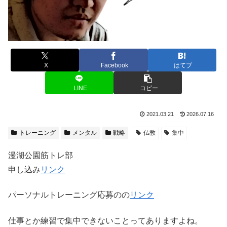
X
Facebook
はてブ
LINE
コピー
2021.03.21
2026.07.16
トレーニング
メンタル
戦略
仏教
集中
漫湖公園筋トレ部
申し込み
リンク
パーソナルトレーニング応募のの
リンク
仕事とか練習で集中できないことってありますよね。