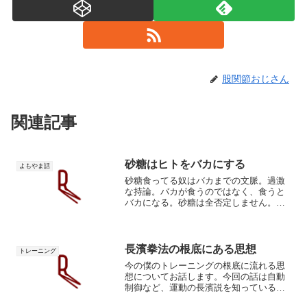
股関節おじさん
関連記事
砂糖はヒトをバカにする
よもやま話
砂糖食ってる奴はバカまでの文脈。過激
な持論。バカが食うのではなく、食うと
バカになる。砂糖は全否定しません。僕
も時々食べたくなって食べます。ただ
し、毎日甘いお菓子をバクバク食ってる
奴はバカです。原始的な環境は飢餓との
戦い。その恐怖に突き動かさ...
長濱拳法の根底にある思想
トレーニング
今の僕のトレーニングの根底に流れる思
想についてお話します。今回の話は自動
制御など、運動の長濱説を知っている必
要があります。要求されるのは臨機応変