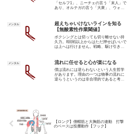
「セルフ1」、ニーチェの言う「末人」で
あり、オルテガの言う「大衆」、ウォシ
ャウスキー兄弟の「マトリックス」。仏
教の「解脱」はガルウェイの言う「セル
フ2」。ニーチェの言う「超人」であり、
超えちゃいけないラインを知る
メンタル
オルテガの言う「貴族...
【無酸素性作業閾値】
ボクシングとは切っても切り離せない持
久力。8回戦以上からはただ押せばいいで
は上へは行けません。戦略、駆け引きが
必要不可欠になってきます。10回戦以上
は地獄の苦しみに耐え、心を支えるため
のメンタルの技術が必要になります。生
流れに任せると心が楽になる
メンタル
理的な限界今回は超え...
僕は流れには逆らわないという人生哲学
があります。理由の一つは物事の流れに
逆らうというのは非合理的であると考え
るからで、もう一つはそうやって生きた
方が楽しいし心の負担が軽くなるからで
す。僕は「自分の努力で成功を掴み取っ
てやるのだ」という考えを...
【ロング】僧帽筋と大胸筋の連動 打撃
のベースは投擲動作【フック】