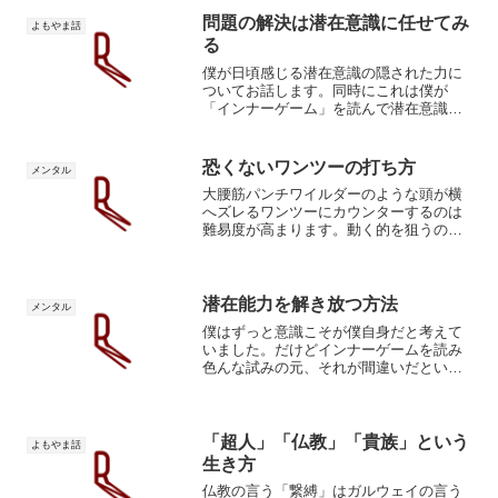
問題の解決は潜在意識に任せてみ
よもやま話
る
僕が日頃感じる潜在意識の隠された力に
ついてお話します。同時にこれは僕が
「インナーゲーム」を読んで潜在意識で
あるセルフ２に全てを任せてみようと思
った理由にも繋がっていきます。気がつ
いていない人も多いですが、人には潜在
恐くないワンツーの打ち方
メンタル
意識（無意識）と顕在意識（...
大腰筋パンチワイルダーのような頭が横
へズレるワンツーにカウンターするのは
難易度が高まります。動く的を狙うの
は、止まった的にそうするよりも困難だ
から。従って、ワイルダーの打法は相打
ちの確率を下げると考えられます。あな
たは「相打ちが絶対に起こら...
潜在能力を解き放つ方法
メンタル
僕はずっと意識こそが僕自身だと考えて
いました。だけどインナーゲームを読み
色んな試みの元、それが間違いだという
ことに気がつくことができました。今回
はその重大な発見を共有しておきます。
インナーゲーム二人の自分ボクシングに
限らず勝負事に熱中したこ...
「超人」「仏教」「貴族」という
よもやま話
生き方
仏教の言う「繋縛」はガルウェイの言う