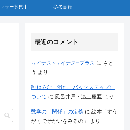
ンサー募集中！
参考書籍
最近のコメント
マイナス×マイナス=プラス
に
さと
う
より
跳ねるな、滑れ バックステップに
ついて
に
風呂井戸・迷上座亜
より
数学の「関係」の定義
に
絵本「すう
がくでせかいをみるの」
より