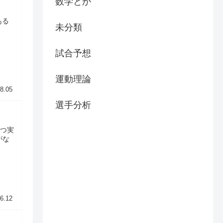
数学とか
ある
未分類
試合予想
運動理論
8.05
選手分析
かつ実
がな
6.12