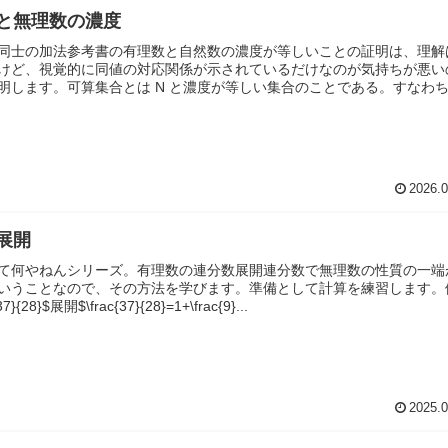
と無理数の濃度
同士の加法参考書の有理数と自然数の濃度が等しいことの証明は、理解
けど、視覚的に同値の対応関係が示されているだけなのが気持ちが悪い
明します。可算集合とは N と濃度が等しい集合のことである。すなわ
2026.0
展開
て何やねんシリーズ。有理数の連分数展開連分数で無理数の性質の一端
いうことなので、その方法を学びます。準備として計算を練習します。
{37}{28}$展開$\frac{37}{28}=1+\frac{9}...
2025.0