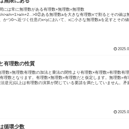
は無限にある
間には常に無理数がある有理数+無理数=無理数
a/n>a/n+1>a/n+2...>0②ある無理数aを大きな有理数nで割るとその値は
、かつ0へ近づく任意のx<yにおいて、xに小さな無理数aを足すとその
2025.0
と有理数の性質
無理数=無理数有理数の加法と乗法の閉性より有理数×有理数=有理数有
=有理数となります。有理数×無理数=有理数だと仮定します。無理数=有
乗法逆元)以上は有理数の演算が閉じている要請を満たしていません。矛
2025.0
は循環少数