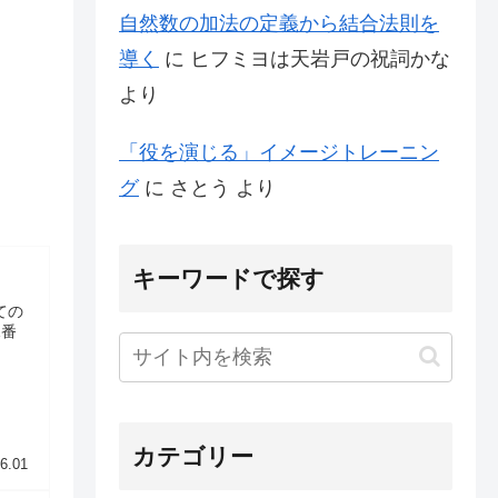
自然数の加法の定義から結合法則を
導く
に
ヒフミヨは天岩戸の祝詞かな
より
「役を演じる」イメージトレーニン
グ
に
さとう
より
キーワードで探す
ての
1番
カテゴリー
6.01