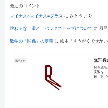
最近のコメント
マイナス×マイナス=プラス
に
さとう
より
跳ねるな、滑れ バックステップについて
に
風呂
数学の「関係」の定義
に
絵本「すうがくでせかい
無理数
数学とか
対角線論
実数を、
目：$0. \m