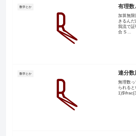
有理数
数学とか
加算無限
きるんだ
我流で証
合 S ...
連分数
数学とか
無理数っ
られると
1)$\frac