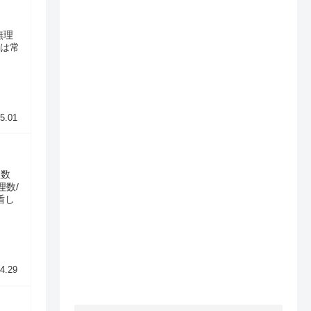
無理
値は常
5.01
理数
理数/
盾し
4.29