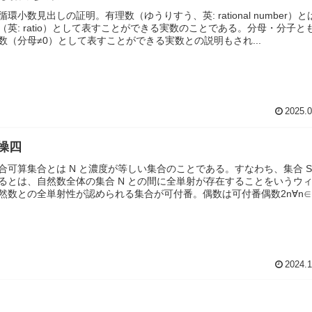
環小数見出しの証明。有理数（ゆうりすう、英: rational number）と
（英: ratio）として表すことができる実数のことである。分母・分子と
数（分母≠0）として表すことができる実数との説明もされ...
2025.0
操四
合可算集合とは N と濃度が等しい集合のことである。すなわち、集合 S
るとは、自然数全体の集合 N との間に全単射が存在することをいうウ
然数との全単射性が認められる集合が可付番。偶数は可付番偶数2n∀n∈ℕ.
2024.1