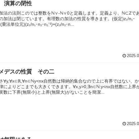
 演算の閉性
加法の法則このでは整数をℕ∨-ℕ∨0と定義します。定義より、ℕ⊂ℤで
の加法は閉じています。有理数の加法の性質を導きます。(仮定)z₁/n₁･
1(乗法単位元)(z₁/n₁･n₂･n₂⁻¹)+(z₂/n₂･n...
2025.0
メデスの性質 その二
さ∀y,∀x∈ℝ,∀n∈ℕy<nx自然数は帰納的集合なので上に有界ではない、
によりどこまでも大きくできます。∀x,y>0,∃n∈ℕ:y<nx自然数に上界
実数に下界(無限小)と上界(無限大)がないことを簡潔...
2025.0