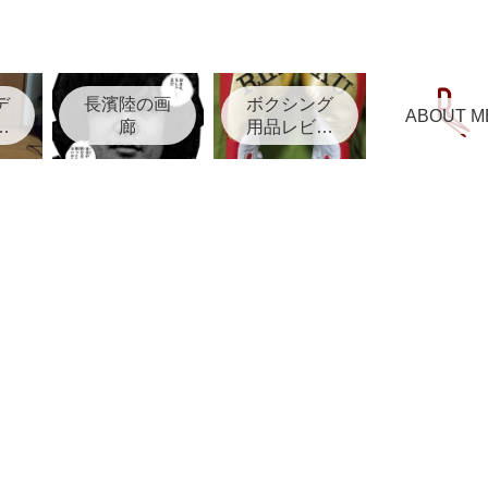
デ
長濱陸の画
ボクシング
ABOUT M
リ
廊
用品レビュ
ー