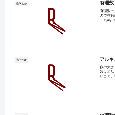
有理数
数学とか
有理数の
ので整数
1+z₂/n₂･
アルキ
数学とか
数の大き
数は加法律
いこと、