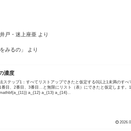
井戸・迷上座亜
より
をみるの」
より
の濃度
法ステップ1：すべてリストアップできたと仮定する0以上1未満のすべ
1番目、2番目、3番目…と無限にリスト（表）にできたと仮定します。
athbf{a_{11}} a_{12} a_{13} a_{14}...
2026.0