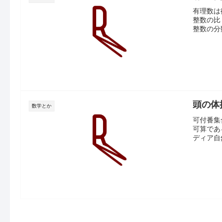
有理数は循
整数の比
整数の分
頭の体
数学とか
可付番集
可算であ
ディア自