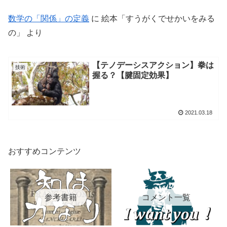
数学の「関係」の定義
に
絵本「すうがくでせかいをみる
の」
より
【テノデーシスアクション】拳は
技術
握る？【腱固定効果】
2021.03.18
おすすめコンテンツ
参考書籍
コメント一覧