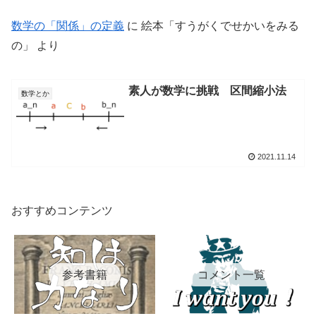
数学の「関係」の定義
に
絵本「すうがくでせかいをみる
の」
より
素人が数学に挑戦 区間縮小法
数学とか
2021.11.14
おすすめコンテンツ
参考書籍
コメント一覧