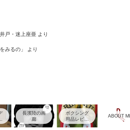
井戸・迷上座亜
より
をみるの」
より
デ
長濱陸の画
ボクシング
ABOUT M
リ
廊
用品レビュ
ー