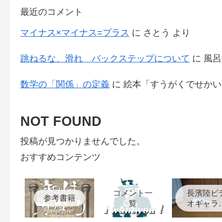
最近のコメント
マイナス×マイナス=プラス
に
さとう
より
跳ねるな、滑れ バックステップについて
に
風呂
数学の「関係」の定義
に
絵本「すうがくでせかい
NOT FOUND
投稿が見つかりませんでした。
おすすめコンテンツ
コメント一
長濱陸ビ
参考書籍
覧
オギャラ
ー