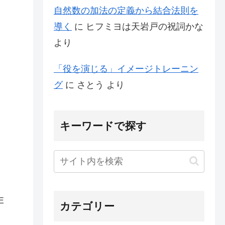
自然数の加法の定義から結合法則を
導く
に
ヒフミヨは天岩戸の祝詞かな
より
「役を演じる」イメージトレーニン
グ
に
さとう
より
キーワードで探す
E
カテゴリー