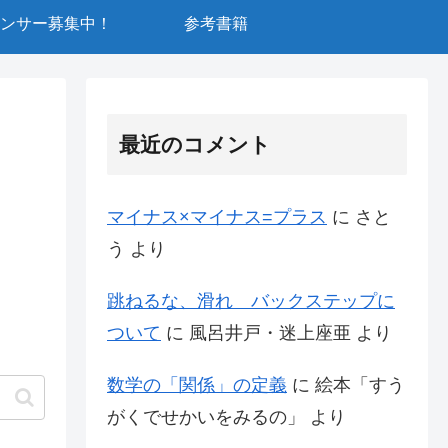
ンサー募集中！
参考書籍
最近のコメント
マイナス×マイナス=プラス
に
さと
う
より
跳ねるな、滑れ バックステップに
ついて
に
風呂井戸・迷上座亜
より
数学の「関係」の定義
に
絵本「すう
がくでせかいをみるの」
より