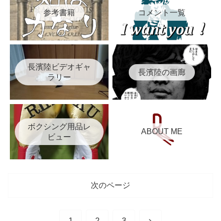
参考書籍
コメント一覧
長濱陸ビデオギャ
長濱陸の画廊
ラリー
ボクシング用品レ
ABOUT ME
ビュー
次のページ
次
1
2
3