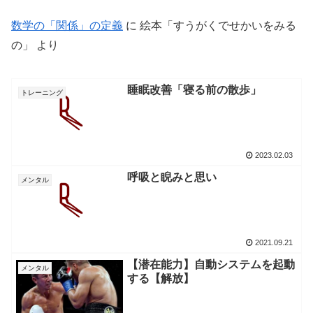
数学の「関係」の定義
に
絵本「すうがくでせかいをみる
の」
より
睡眠改善「寝る前の散歩」
トレーニング
2023.02.03
呼吸と睨みと思い
メンタル
2021.09.21
【潜在能力】自動システムを起動
メンタル
する【解放】