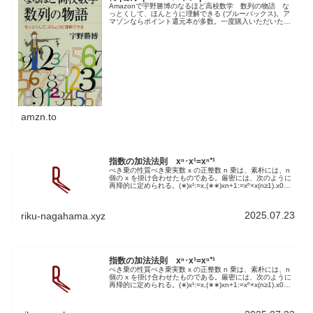
Amazonで宇野勝博のなるほど高校数学 数列の物語 な
っとくして、ほんとうに理解できる (ブルーバックス)。ア
マゾンならポイント還元本が多数。一度購入いただいた電
子書籍は、KindleおよびFire端末、スマートフォンやタブ
レットなど、様...
amzn.to
指数の加法法則 xⁿ･x¹=xⁿ⁺¹
べき乗の性質べき乗実数 x の正整数 n 乗は、素朴には、n
個の x を掛け合わせたものである。厳密には、次のように
再帰的に定められる。(∗)x¹:=x,(∗∗)xn+1:=xⁿ×x(n≥1).x0を
定義する場合には、関係式 (∗∗) が...
2025.07.23
riku-nagahama.xyz
指数の加法法則 xⁿ･x¹=xⁿ⁺¹
べき乗の性質べき乗実数 x の正整数 n 乗は、素朴には、n
個の x を掛け合わせたものである。厳密には、次のように
再帰的に定められる。(∗)x¹:=x,(∗∗)xn+1:=xⁿ×x(n≥1).x0を
定義する場合には、関係式 (∗∗) が...