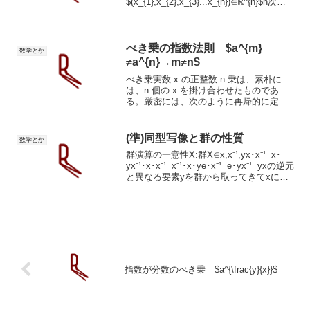
$(x_{1},x_{2},x_{3}...x_{n})∈ℝ^{n}$n次元
空間における線はn個の実数を持つ組A,B
で$\vec{AB}$$\vec{AB}≠\vec{BA}$と表
す。順序が...
べき乗の指数法則 $a^{m}
数学とか
≠a^{n}→m≠n$
べき乗実数 x の正整数 n 乗は、素朴に
は、n 個の x を掛け合わせたものであ
る。厳密には、次のように再帰的に定め
られる。(∗)x¹:=x,
(∗∗)xn+1:=xⁿ×x(n≥1).x0を定義する場合
には、関係式 (∗∗) が n = 0...
(準)同型写像と群の性質
数学とか
群演算の一意性X:群X∈x,x⁻¹,yx･x⁻¹=x･
yx⁻¹･x･x⁻¹=x⁻¹･x･ye･x⁻¹=e･yx⁻¹=yxの逆元
と異なる要素yを群から取ってきてxに作
用させた場合に結果が同じ。群の同型写
像の集合Mを定義。その中から要素を取
り出...
指数が分数のべき乗 $a^{\frac{y}{x}}$