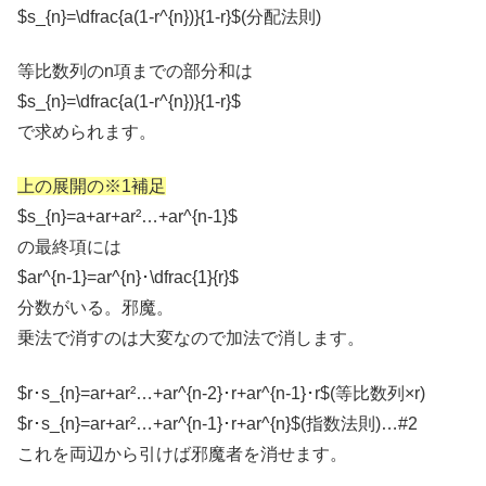
$s_{n}=\dfrac{a(1-r^{n})}{1-r}$(分配法則)
等比数列のn項までの部分和は
$s_{n}=\dfrac{a(1-r^{n})}{1-r}$
で求められます。
上の展開の※1補足
$s_{n}=a+ar+ar²…+ar^{n-1}$
の最終項には
$ar^{n-1}=ar^{n}･\dfrac{1}{r}$
分数がいる。邪魔。
乗法で消すのは大変なので加法で消します。
$r･s_{n}=ar+ar²…+ar^{n-2}･r+ar^{n-1}･r$(等比数列×r)
$r･s_{n}=ar+ar²…+ar^{n-1}･r+ar^{n}$(指数法則)…#2
これを両辺から引けば邪魔者を消せます。