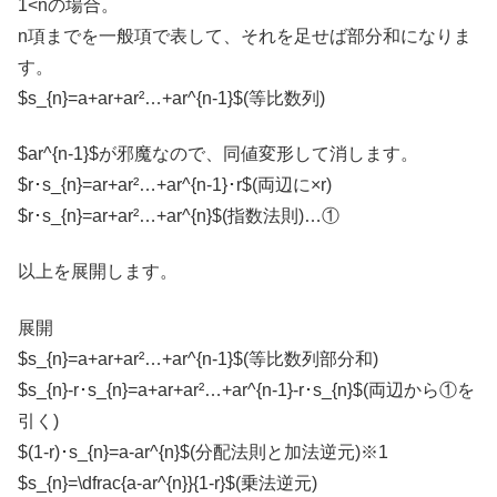
1<nの場合。
n項までを一般項で表して、それを足せば部分和になりま
す。
$s_{n}=a+ar+ar²…+ar^{n-1}$(等比数列)
$ar^{n-1}$が邪魔なので、同値変形して消します。
$r･s_{n}=ar+ar²…+ar^{n-1}･r$(両辺に×r)
$r･s_{n}=ar+ar²…+ar^{n}$(指数法則)…①
以上を展開します。
展開
$s_{n}=a+ar+ar²…+ar^{n-1}$(等比数列部分和)
$s_{n}-r･s_{n}=a+ar+ar²…+ar^{n-1}-r･s_{n}$(両辺から①を
引く)
$(1-r)･s_{n}=a-ar^{n}$(分配法則と加法逆元)※1
$s_{n}=\dfrac{a-ar^{n}}{1-r}$(乗法逆元)