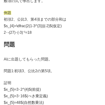
般項の式で導出します。
例題
初項2、公比3、第4項までの部分和は
$s_{4}=\dfrac{2(1-3^{3})}{-2}$(仮定)
2･-(27)･(-3)⁻¹=18
問題
AIに出題してもらった問題。
問題1:初項3、公比2の第5項。
証明
$x_{5}=3･2^{4}$(前提)
$x_{5}=3･16$(べき乗定義)
$x_{5}=48$(自然数乗法)