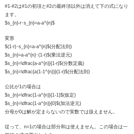
#1-#2は#1の初項と#2の最終項以外は消えて下の式になり
ます。
$s_{n}-r･s_{n}=a-a^{n}$
変形
$(1-r)･s_{n}=a-a^{n}$(分配法則)
$s_{n}=a-a^{n}･(1-r)$(乗法逆元)
$s_{n}=\dfrac{a-a^{n}}{1-r}$(分数定義)
$s_{n}=\dfrac{a(1-1^{n})}{1-r}$(分配法則)
公比が1の場合は
$s_{n}=\dfrac{1-a^{n}}{1-1}$(仮定)
$s_{n}=\dfrac{1-a^{n}}{0}$(加法逆元)
分母が0は解が定まらないので実数では扱えません。
従って、n=1の場合は部分和は使えません。この場合は一