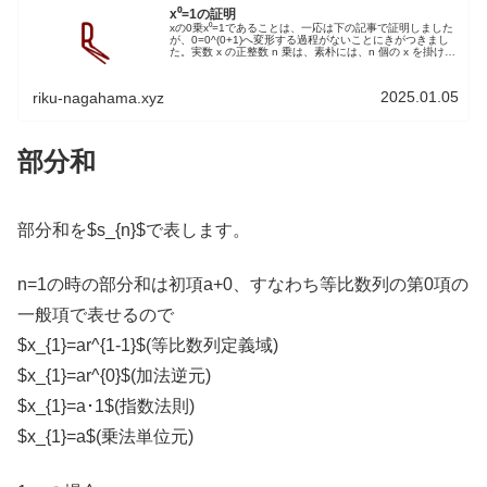
x⁰=1の証明
xの0乗x⁰=1であることは、一応は下の記事で証明しました
が、0=0^(0+1)へ変形する過程がないことにきがつきまし
た。実数 x の正整数 n 乗は、素朴には、n 個の x を掛け合
わせたものである。厳密には、次のように再帰的に定めら
れる...
2025.01.05
riku-nagahama.xyz
部分和
部分和を$s_{n}$で表します。
n=1の時の部分和は初項a+0、すなわち等比数列の第0項の
一般項で表せるので
$x_{1}=ar^{1-1}$(等比数列定義域)
$x_{1}=ar^{0}$(加法逆元)
$x_{1}=a･1$(指数法則)
$x_{1}=a$(乗法単位元)