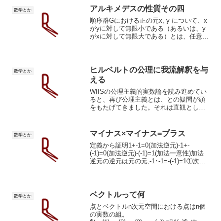
アルキメデスの性質その四
数学とか
順序群Gにおける正の元x, y について、x
がyに対して無限小である（あるいは、y
がxに対して無限大である）とは、任意の
自然数 n について nx がyより小さいこ
と、つまり以下の不等式が成立すること
である。 x+⋯+x⏟n<y.ウィキペデ...
ヒルベルトの公理に我流解釈を与
数学とか
える
WIISの公理主義的実数論を読み進めてい
ると、再び公理主義とは、との疑問が頭
をもたげてきました。それは直観として
は、仏教の縁起に似た、認識(≒数学or論
理)の規則を、より抽象的に捉えようとす
る試みだと解釈しています。ウィキペデ
マイナス×マイナス=プラス
数学とか
ィアの英語版に...
定義から証明1+-1=0(加法逆元)-1+-
(-1)=0(加法逆元)-(-1)=1(加法一意性)加法
逆元の逆元は元の元,-1･-1=-(-1)=1①次は
任意の実数におけるマイナス×マイナス。
∀a,b∈ℝ(-a･-b)(仮定)-1･-1･a･...
ベクトルって何
数学とか
点とベクトルn次元空間における点はn個
の実数の組。