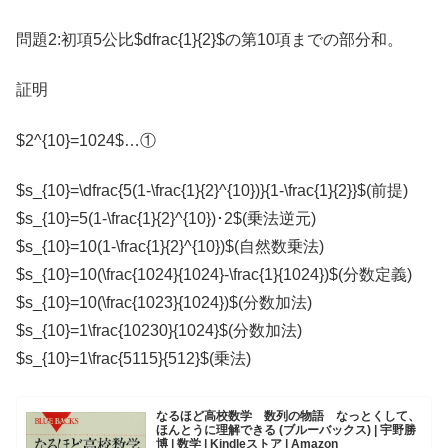
問題2:初項5公比$dfrac{1}{2}$の第10項までの部分和。
証明
$2^{10}=1024$…①
$s_{10}=\dfrac{5(1-\frac{1}{2}^{10})}{1-\frac{1}{2}}$(前提)
$s_{10}=5(1-\frac{1}{2}^{10})･2$(乗法逆元)
$s_{10}=10(1-\frac{1}{2}^{10})$(自然数乗法)
$s_{10}=10(\frac{1024}{1024}-\frac{1}{1024})$(分数定義)
$s_{10}=10(\frac{1023}{1024})$(分数加法)
$s_{10}=1\frac{10230}{1024}$(分数加法)
$s_{10}=1\frac{5115}{512}$(乗法)
なるほど高校数学 数列の物語 なっとくして、
ほんとうに理解できる (ブルーバックス) | 宇野勝
博 | 数学 | Kindleストア | Amazon