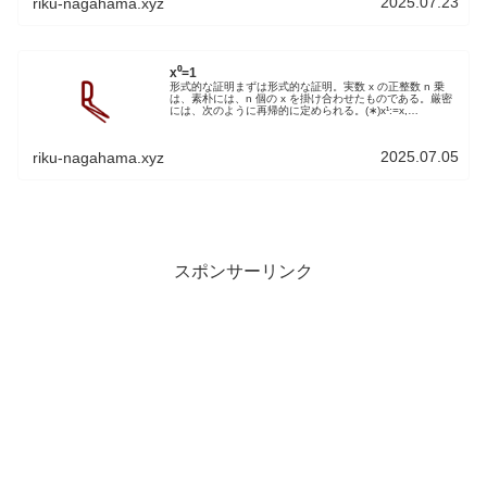
2025.07.23
riku-nagahama.xyz
x⁰=1
形式的な証明まずは形式的な証明。実数 x の正整数 n 乗
は、素朴には、n 個の x を掛け合わせたものである。厳密
には、次のように再帰的に定められる。(∗)x¹:=x,
(∗∗)xn+1:=xⁿ×x(n≥1).x0を定義する場合には、関係式...
2025.07.05
riku-nagahama.xyz
スポンサーリンク