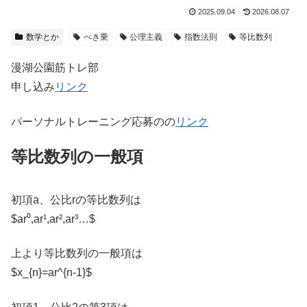
2025.09.04
2026.08.07
数学とか
べき乗
公理主義
指数法則
等比数列
漫湖公園筋トレ部
申し込み
リンク
パーソナルトレーニング応募のの
リンク
等比数列の一般項
初項a、公比rの等比数列は
$ar⁰,ar¹,ar²,ar³…$
上より等比数列の一般項は
$x_{n}=ar^{n-1}$