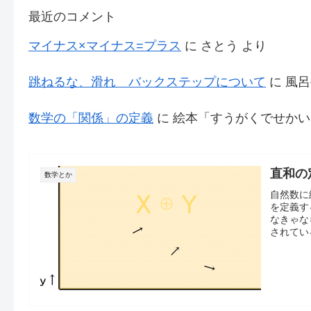
最近のコメント
マイナス×マイナス=プラス
に
さとう
より
跳ねるな、滑れ バックステップについて
に
風呂
数学の「関係」の定義
に
絵本「すうがくでせかい
直和の
数学とか
自然数に
を定義す
なきゃな
されている