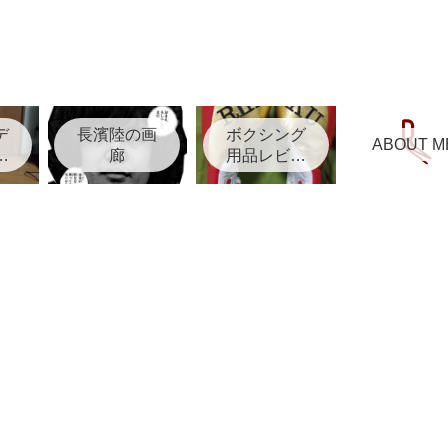
デ
長濱陸の画
ボクシング
ABOUT M
リ
廊
用品レビュ
ー