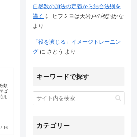
自然数の加法の定義から結合法則を
導く
に
ヒフミヨは天岩戸の祝詞かな
より
「役を演じる」イメージトレーニン
グ
に
さとう
より
キーワードで探す
分類
学ば
応用
カテゴリー
7.16