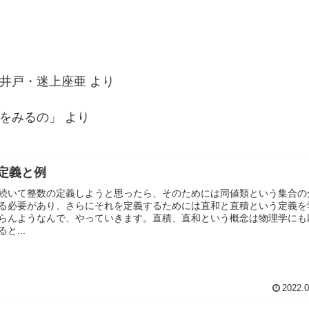
井戸・迷上座亜
より
をみるの」
より
定義と例
続いて整数の定義しようと思ったら、そのためには同値類という集合の
る必要があり、さらにそれを定義するためには直和と直積という定義を
らんようなんで、やっていきます。直積、直和という概念は物理学にも
と...
2022.0