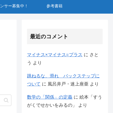
ンサー募集中！
参考書籍
最近のコメント
マイナス×マイナス=プラス
に
さと
う
より
跳ねるな、滑れ バックステップに
ついて
に
風呂井戸・迷上座亜
より
数学の「関係」の定義
に
絵本「すう
がくでせかいをみるの」
より