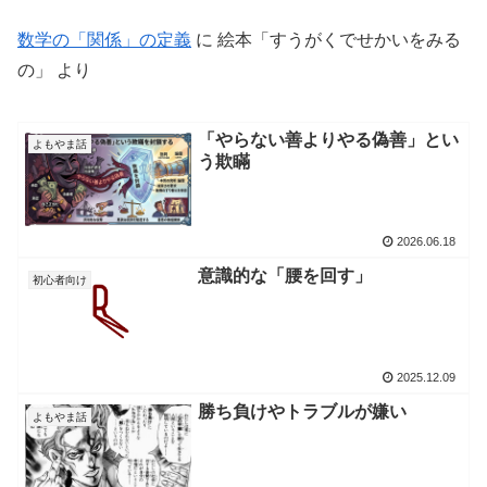
数学の「関係」の定義
に
絵本「すうがくでせかいをみる
の」
より
「やらない善よりやる偽善」とい
よもやま話
う欺瞞
2026.06.18
意識的な「腰を回す」
初心者向け
2025.12.09
勝ち負けやトラブルが嫌い
よもやま話