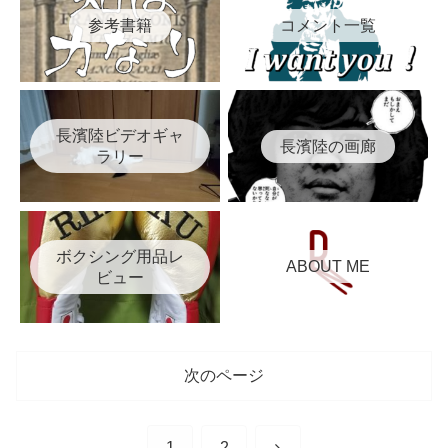
参考書籍
コメント一覧
長濱陸ビデオギャ
長濱陸の画廊
ラリー
ボクシング用品レ
ABOUT ME
ビュー
次のページ
次
1
2