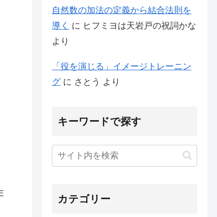
自然数の加法の定義から結合法則を
導く
に
ヒフミヨは天岩戸の祝詞かな
より
「役を演じる」イメージトレーニン
グ
に
さとう
より
キーワードで探す
E
カテゴリー