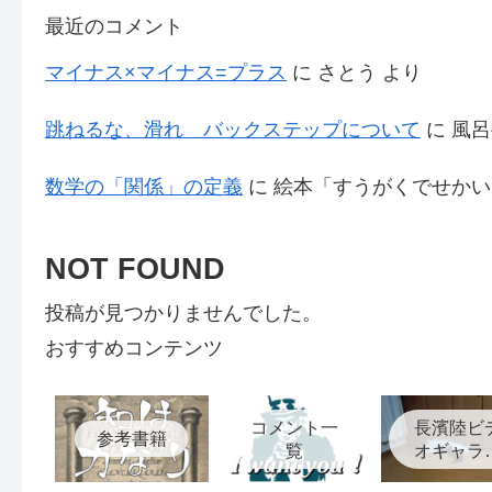
最近のコメント
マイナス×マイナス=プラス
に
さとう
より
跳ねるな、滑れ バックステップについて
に
風呂
数学の「関係」の定義
に
絵本「すうがくでせかい
NOT FOUND
投稿が見つかりませんでした。
おすすめコンテンツ
コメント一
長濱陸ビ
参考書籍
覧
オギャラ
ー