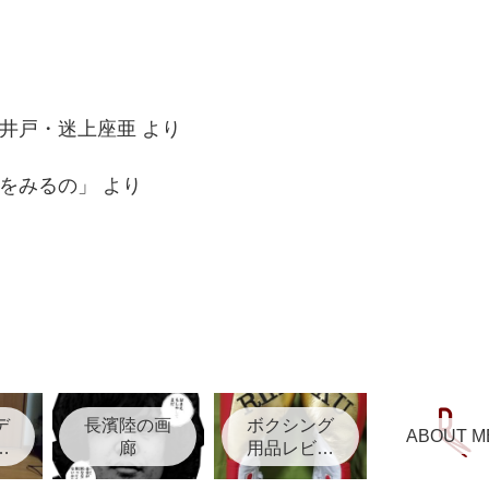
井戸・迷上座亜
より
をみるの」
より
デ
長濱陸の画
ボクシング
ABOUT M
リ
廊
用品レビュ
ー