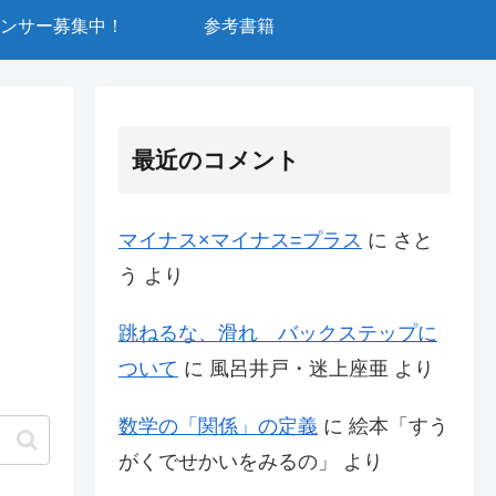
ンサー募集中！
参考書籍
最近のコメント
マイナス×マイナス=プラス
に
さと
う
より
跳ねるな、滑れ バックステップに
ついて
に
風呂井戸・迷上座亜
より
数学の「関係」の定義
に
絵本「すう
がくでせかいをみるの」
より