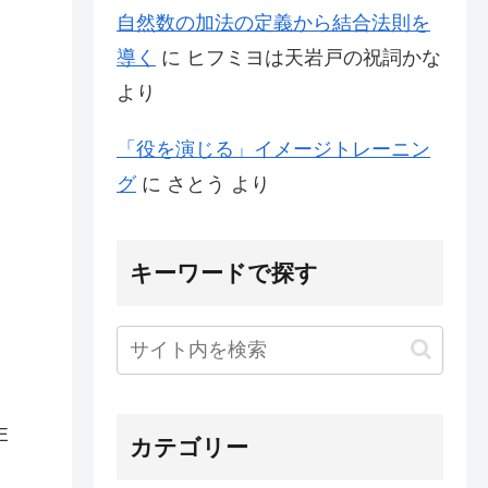
自然数の加法の定義から結合法則を
導く
に
ヒフミヨは天岩戸の祝詞かな
より
「役を演じる」イメージトレーニン
グ
に
さとう
より
キーワードで探す
E
カテゴリー