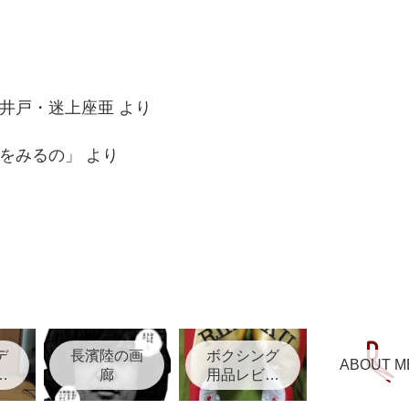
井戸・迷上座亜
より
をみるの」
より
デ
長濱陸の画
ボクシング
ABOUT M
リ
廊
用品レビュ
ー