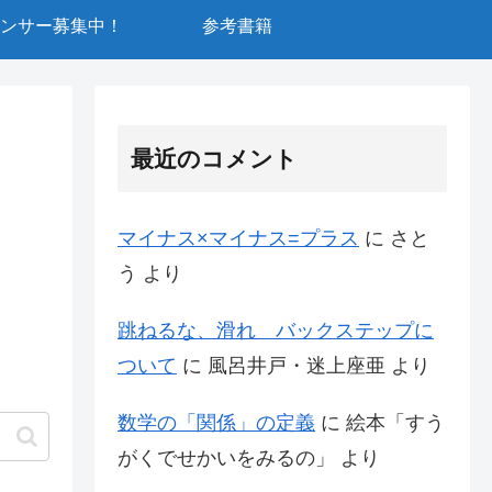
ンサー募集中！
参考書籍
最近のコメント
マイナス×マイナス=プラス
に
さと
う
より
跳ねるな、滑れ バックステップに
ついて
に
風呂井戸・迷上座亜
より
数学の「関係」の定義
に
絵本「すう
がくでせかいをみるの」
より