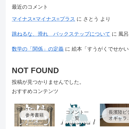
最近のコメント
マイナス×マイナス=プラス
に
さとう
より
跳ねるな、滑れ バックステップについて
に
風呂
数学の「関係」の定義
に
絵本「すうがくでせかい
NOT FOUND
投稿が見つかりませんでした。
おすすめコンテンツ
コメント一
長濱陸ビ
参考書籍
覧
オギャラ
ー