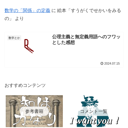
数学の「関係」の定義
に
絵本「すうがくでせかいをみる
の」
より
公理主義と無定義用語へのフワッ
数学とか
とした感想
2024.07.15
おすすめコンテンツ
参考書籍
コメント一覧