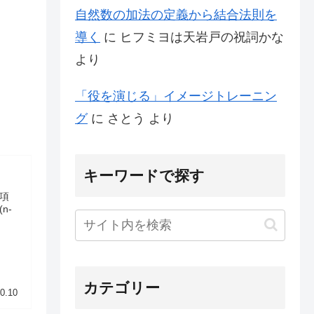
自然数の加法の定義から結合法則を
導く
に
ヒフミヨは天岩戸の祝詞かな
より
「役を演じる」イメージトレーニン
グ
に
さとう
より
キーワードで探す
 項
(n-
カテゴリー
0.10