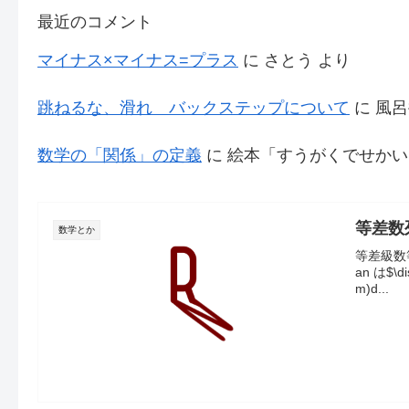
最近のコメント
マイナス×マイナス=プラス
に
さとう
より
跳ねるな、滑れ バックステップについて
に
風呂
数学の「関係」の定義
に
絵本「すうがくでせかい
等差数
数学とか
等差級数等
an は$\d
m)d...