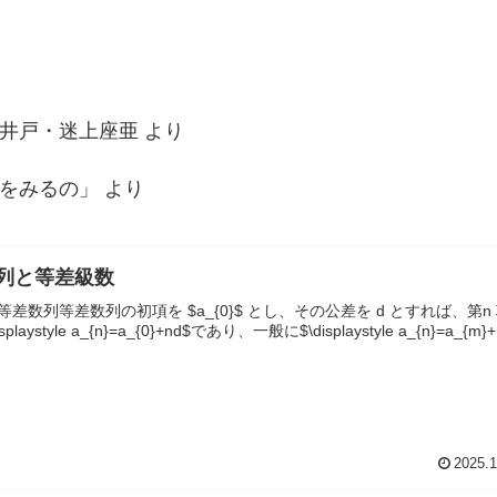
井戸・迷上座亜
より
をみるの」
より
列と等差級数
差数列等差数列の初項を $a_{0}$ とし、その公差を d とすれば、第n
isplaystyle a_{n}=a_{0}+nd$であり、一般に$\displaystyle a_{n}=a_{m}+
2025.1