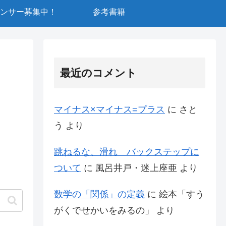
ンサー募集中！
参考書籍
最近のコメント
マイナス×マイナス=プラス
に
さと
う
より
跳ねるな、滑れ バックステップに
ついて
に
風呂井戸・迷上座亜
より
数学の「関係」の定義
に
絵本「すう
がくでせかいをみるの」
より