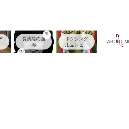
デ
長濱陸の画
ボクシング
ABOUT M
リ
廊
用品レビュ
ー