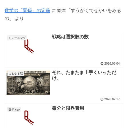
数学の「関係」の定義
に
絵本「すうがくでせかいをみる
の」
より
戦略は選択肢の数
トレーニング
2026.08.04
それ、たまたま上手くいっただ
よもやま話
け。
2026.07.17
微分と限界費用
数学とか