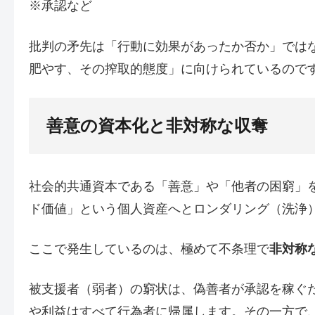
※承認など
批判の矛先は「行動に効果があったか否か」ではな
肥やす、その搾取的態度」に向けられているので
善意の資本化と非対称な収奪
社会的共通資本である「善意」や「他者の困窮」
ド価値」という個人資産へとロンダリング（洗浄
ここで発生しているのは、極めて不条理で
非対称
被支援者（弱者）の窮状は、偽善者が承認を稼ぐ
や利益はすべて行為者に帰属します。その一方で