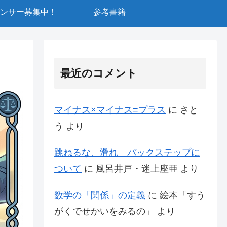
ンサー募集中！
参考書籍
最近のコメント
マイナス×マイナス=プラス
に
さと
う
より
跳ねるな、滑れ バックステップに
ついて
に
風呂井戸・迷上座亜
より
数学の「関係」の定義
に
絵本「すう
がくでせかいをみるの」
より