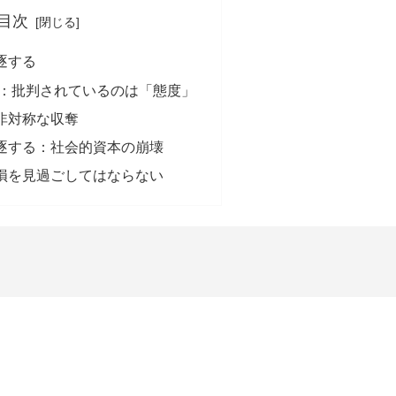
目次
逐する
：批判されているのは「態度」
非対称な収奪
逐する：社会的資本の崩壊
損を見過ごしてはならない