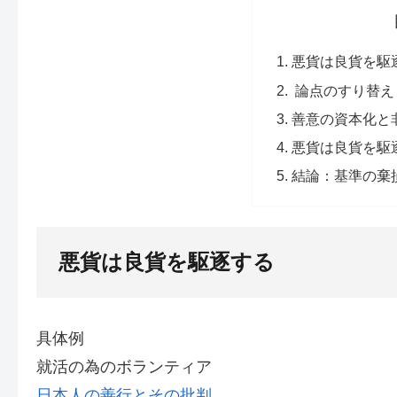
悪貨は良貨を駆
論点のすり替え
善意の資本化と
悪貨は良貨を駆
結論：基準の棄
悪貨は良貨を駆逐する
具体例
就活の為のボランティア
日本人の善行とその批判