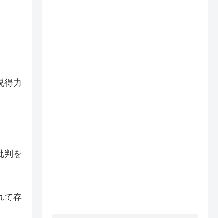
説得力
批判を
れて存