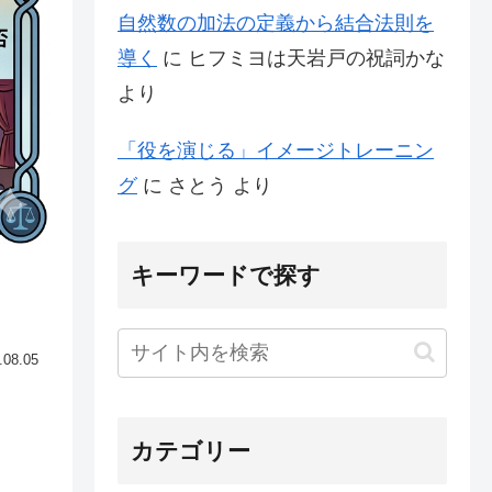
自然数の加法の定義から結合法則を
導く
に
ヒフミヨは天岩戸の祝詞かな
より
「役を演じる」イメージトレーニン
グ
に
さとう
より
キーワードで探す
.08.05
カテゴリー