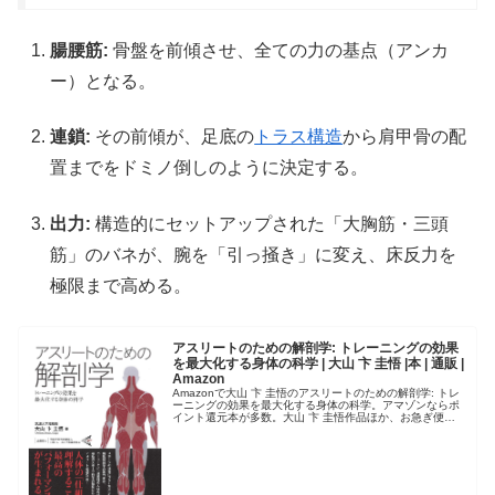
腸腰筋:
骨盤を前傾させ、全ての力の基点（アンカ
ー）となる。
連鎖:
その前傾が、足底の
トラス構造
から肩甲骨の配
置までをドミノ倒しのように決定する。
出力:
構造的にセットアップされた「大胸筋・三頭
筋」のバネが、腕を「引っ掻き」に変え、床反力を
極限まで高める。
アスリートのための解剖学: トレーニングの効果
を最大化する身体の科学 | 大山 卞 圭悟 |本 | 通販 |
Amazon
Amazonで大山 卞 圭悟のアスリートのための解剖学: トレ
ーニングの効果を最大化する身体の科学。アマゾンならポ
イント還元本が多数。大山 卞 圭悟作品ほか、お急ぎ便対
象商品は当日お届けも可能。またアスリートのための解剖
学: トレーニングの...