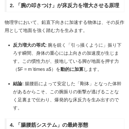
2. 「腕の叩きつけ」が床反力を増大させる原理
物理学において、鉛直下向きに加速する物体は、その反作
用として地面を強く踏む力を生みます。
反力増大の等式:
腕を鋭く「引っ掻くように」振り下
ろす瞬間、身体の重心には上向きの加速度が生じま
す。この慣性力が、接地している脚が地面を押す力
（
$F = m \times a$
）を
動的に加算
します。
結論:
腸腰筋によって安定した「剛体」となった体幹
があるからこそ、この腕振りの衝撃が逃げることな
く足裏まで伝わり、爆発的な床反力を生み出すので
す。
4. 「腸腰筋システム」の最終形態