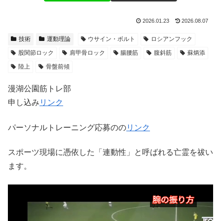
2026.01.23
2026.08.07
技術
運動理論
ウサイン・ボルト
ロシアンフック
股関節ロック
肩甲骨ロック
腸腰筋
腹斜筋
蘇炳添
陸上
骨盤前傾
漫湖公園筋トレ部
申し込み
リンク
パーソナルトレーニング応募のの
リンク
スポーツ現場に憑依した「連動性」と呼ばれる亡霊を祓い
ます。
動
画
プ