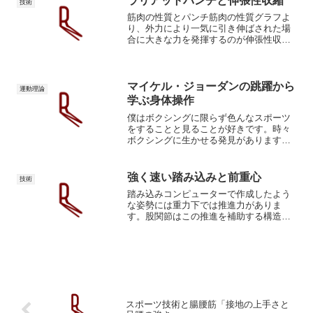
ラリアットパンチと伸張性収縮
技術
ていくと一見すると棒立ち...
筋肉の性質とパンチ筋肉の性質グラフよ
り、外力により一気に引き伸ばされた場
合に大きな力を発揮するのが伸張性収
縮、時間をかけて大きな力を発揮するの
が短縮性収縮です。簡単に例えると、接
地や腕のスイングのように、強制的に引
き伸ばされながら"受動的"...
マイケル・ジョーダンの跳躍から
運動理論
学ぶ身体操作
僕はボクシングに限らず色んなスポーツ
をすることと見ることが好きです。時々
ボクシングに生かせる発見があります。
僕の父親はバスケットボールの国体出場
選手だったので、よくバスケットボール
の話をしていました。弟はアメリカまで
強く速い踏み込みと前重心
技術
行ってバスケやりました。...
踏み込みコンピューターで作成したよう
な姿勢には重力下では推進力がありま
す。股関節はこの推進を補助する構造を
しています。上の踏み込みと対比するた
めにビョンビョンと飛び跳ねる踏み込み
について言及します。物理的にビョンビ
ョンした場合に力を受けられ...
スポーツ技術と腸腰筋「接地の上手さと