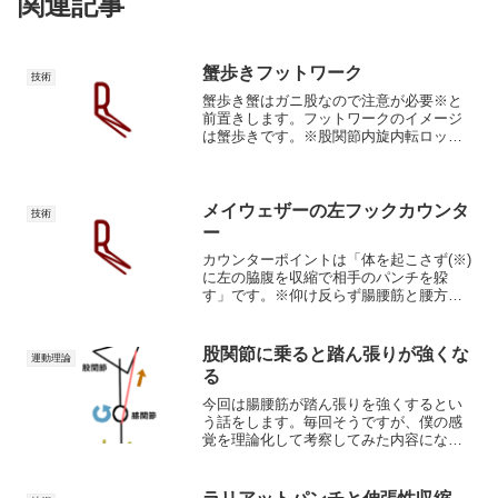
関連記事
蟹歩きフットワーク
技術
蟹歩き蟹はガニ股なので注意が必要※と
前置きします。フットワークのイメージ
は蟹歩きです。※股関節内旋内転ロック
が必要蟹歩きは左右足を交互に動かして
床スレスレを動く動作なので、床から力
を受け続けることができます。よって反
撃が迅速になります。僕が...
メイウェザーの左フックカウンタ
技術
ー
カウンターポイントは「体を起こさず(※)
に左の脇腹を収縮で相手のパンチを躱
す」です。※仰け反らず腸腰筋と腰方形
筋が弱い場合は頭を動かすのに連動して
脇腹の収縮が起こらないか、起こっても
弱くなってしまうので、仰け反ってバラ
股関節に乗ると踏ん張りが強くな
運動理論
ンスを崩すだけでカウン...
る
今回は腸腰筋が踏ん張りを強くするとい
う話をします。毎回そうですが、僕の感
覚を理論化して考察してみた内容になっ
ていますので、まったく別の要因も考え
られます。腸腰筋と足腰の強さ股関節と
膝関節、足関節の連動この話を突き詰め