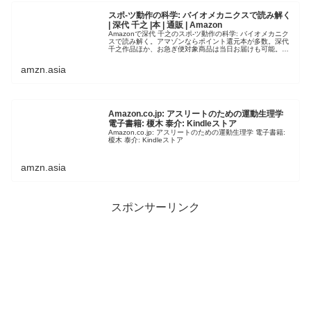
スポ-ツ動作の科学: バイオメカニクスで読み解く
| 深代 千之 |本 | 通販 | Amazon
Amazonで深代 千之のスポ-ツ動作の科学: バイオメカニク
スで読み解く。アマゾンならポイント還元本が多数。深代
千之作品ほか、お急ぎ便対象商品は当日お届けも可能。ま
たスポ-ツ動作の科学: バイオメカニクスで読み解くもアマ
ゾン配送商品なら…
amzn.asia
Amazon.co.jp: アスリートのための運動生理学
電子書籍: 榎木 泰介: Kindleストア
Amazon.co.jp: アスリートのための運動生理学 電子書籍:
榎木 泰介: Kindleストア
amzn.asia
スポンサーリンク