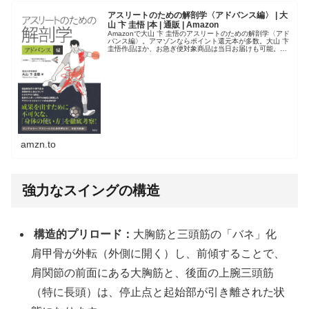
アスリートのための解剖学〈アドバンス編〉 | 大
山 卞 圭悟 |本 | 通販 | Amazon
Amazonで大山 卞 圭悟のアスリートのための解剖学〈アド
バンス編〉。アマゾンならポイント還元本が多数。大山 卞
圭悟作品ほか、お急ぎ便対象商品は当日お届けも可能。ま
たアスリートのための解剖学〈アドバンス編〉もアマゾン
配送商品なら通常配送...
amzn.to
強力なスイングの構造
構造的プリロード：
大胸筋と三頭筋の「バネ」化
肩甲骨が外転（外側に開く）し、前傾することで、
肩関節の前面にある大胸筋と、後面の上腕三頭筋
（特に長頭）は、停止点と起始部が引き離された状